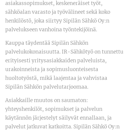
asiakassopimukset, keskeneräiset työt,
sähköalan varasto ja työvälineet sekä koko
henkilöstö, joka siirtyy Sipilän Sähkö Oy:n
palvelukseen vanhoina työntekijöinä.
Kauppa täydentää Sipilän Sähkön
palvelukokonaisuutta. IR-Sähkötyö on tunnettu
erityisesti yritysasiakkaiden palveluista,
urakoinneista ja sopimusluonteisesta
huoltotyöstä, mikä laajentaa ja vahvistaa
Sipilän Sähkön palvelutarjoomaa.
Asiakkaille muutos on saumaton:
yhteyshenkilöt, sopimukset ja palvelun
käytännön järjestelyt säilyvät ennallaan, ja
palvelut jatkuvat katkoitta. Sipilän Sähkö Oy:n